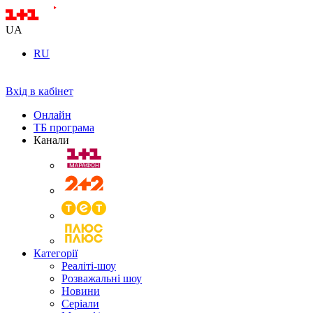
UA
RU
Вхід в кабінет
Онлайн
ТБ програма
Канали
Категорії
Реаліті-шоу
Розважальні шоу
Новини
Серіали