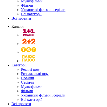
Мультфільми
Фільми
Українські фільми і серіали
Всі категорії
Всі проєкти
Канали
Категорії
Реаліті-шоу
Розважальні шоу
Новини
Серіали
Мультфільми
Фільми
Українські фільми і серіали
Всі категорії
Всі проєкти