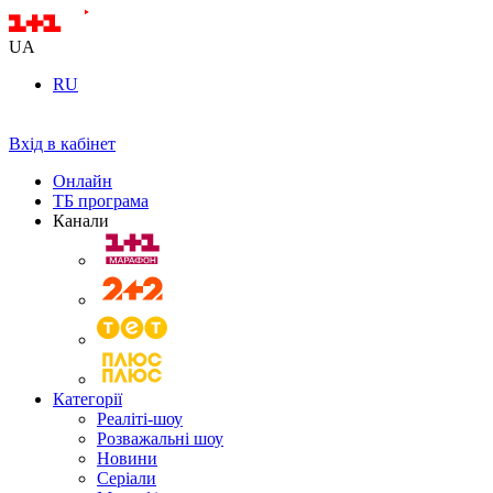
UA
RU
Вхід в кабінет
Онлайн
ТБ програма
Канали
Категорії
Реаліті-шоу
Розважальні шоу
Новини
Серіали