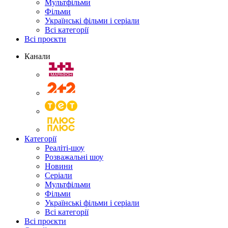
Мультфільми
Фільми
Українські фільми і серіали
Всі категорії
Всі проєкти
Канали
Категорії
Реаліті-шоу
Розважальні шоу
Новини
Серіали
Мультфільми
Фільми
Українські фільми і серіали
Всі категорії
Всі проєкти