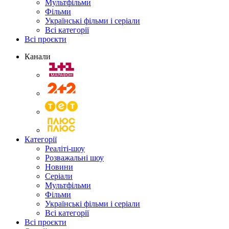
Мультфільми
Фільми
Українські фільми і серіали
Всі категорії
Всі проєкти
Канали
Категорії
Реаліті-шоу
Розважальні шоу
Новини
Серіали
Мультфільми
Фільми
Українські фільми і серіали
Всі категорії
Всі проєкти