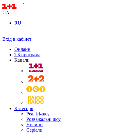
UA
RU
Вхід в кабінет
Онлайн
ТБ програма
Канали
Категорії
Реаліті-шоу
Розважальні шоу
Новини
Серіали