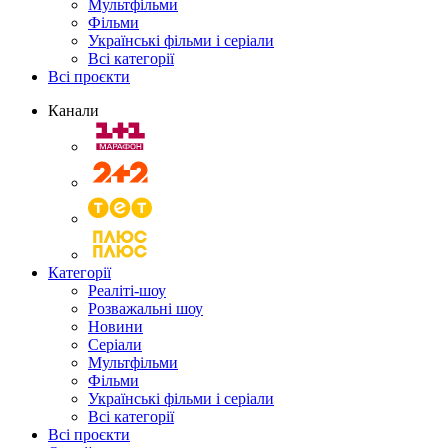
Мультфільми
Фільми
Українські фільми і серіали
Всі категорії
Всі проєкти
Канали
Категорії
Реаліті-шоу
Розважальні шоу
Новини
Серіали
Мультфільми
Фільми
Українські фільми і серіали
Всі категорії
Всі проєкти