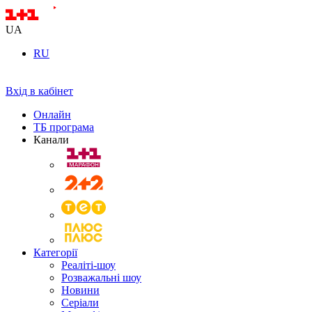
UA
RU
Вхід в кабінет
Онлайн
ТБ програма
Канали
Категорії
Реаліті-шоу
Розважальні шоу
Новини
Серіали