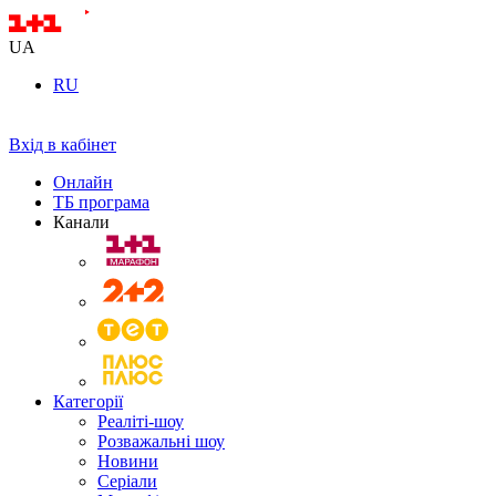
UA
RU
Вхід в кабінет
Онлайн
ТБ програма
Канали
Категорії
Реаліті-шоу
Розважальні шоу
Новини
Серіали