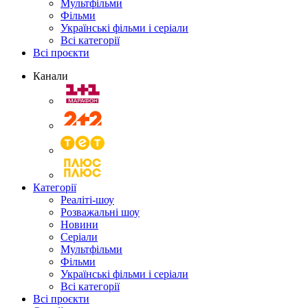
Мультфільми
Фільми
Українські фільми і серіали
Всі категорії
Всі проєкти
Канали
Категорії
Реаліті-шоу
Розважальні шоу
Новини
Серіали
Мультфільми
Фільми
Українські фільми і серіали
Всі категорії
Всі проєкти