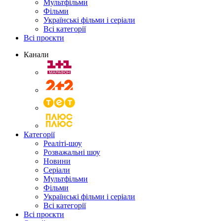
Мультфільми
Фільми
Українські фільми і серіали
Всі категорії
Всі проєкти
Канали
Категорії
Реаліті-шоу
Розважальні шоу
Новини
Серіали
Мультфільми
Фільми
Українські фільми і серіали
Всі категорії
Всі проєкти