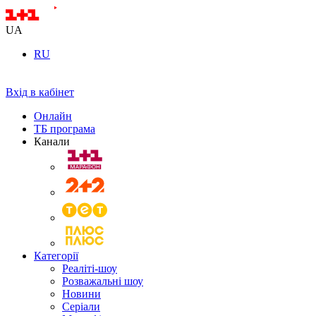
UA
RU
Вхід в кабінет
Онлайн
ТБ програма
Канали
Категорії
Реаліті-шоу
Розважальні шоу
Новини
Серіали