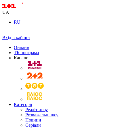
UA
RU
Вхід в кабінет
Онлайн
ТБ програма
Канали
Категорії
Реаліті-шоу
Розважальні шоу
Новини
Серіали