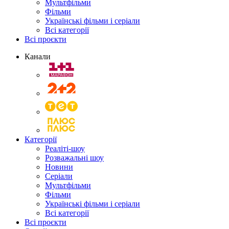
Мультфільми
Фільми
Українські фільми і серіали
Всі категорії
Всі проєкти
Канали
Категорії
Реаліті-шоу
Розважальні шоу
Новини
Серіали
Мультфільми
Фільми
Українські фільми і серіали
Всі категорії
Всі проєкти