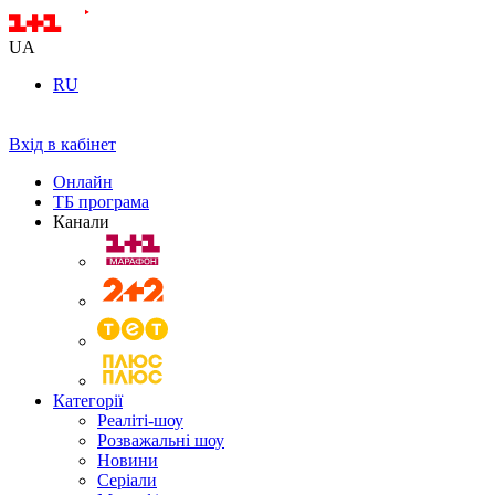
UA
RU
Вхід в кабінет
Онлайн
ТБ програма
Канали
Категорії
Реаліті-шоу
Розважальні шоу
Новини
Серіали