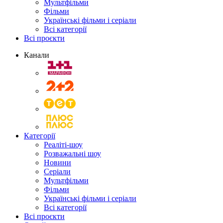
Мультфільми
Фільми
Українські фільми і серіали
Всі категорії
Всі проєкти
Канали
Категорії
Реаліті-шоу
Розважальні шоу
Новини
Серіали
Мультфільми
Фільми
Українські фільми і серіали
Всі категорії
Всі проєкти