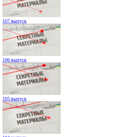
107 выпуск
106 выпуск
105 выпуск