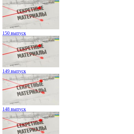
150 выпуск
149 выпуск
148 выпуск