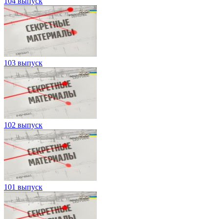
104 выпуск
103 выпуск
102 выпуск
101 выпуск