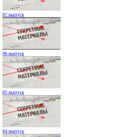
87 выпуск
86 выпуск
85 выпуск
84 выпуск