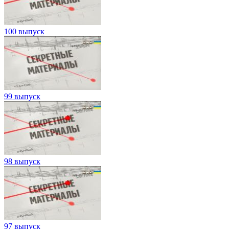
100 выпуск
99 выпуск
98 выпуск
97 выпуск