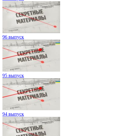
96 выпуск
95 выпуск
94 выпуск