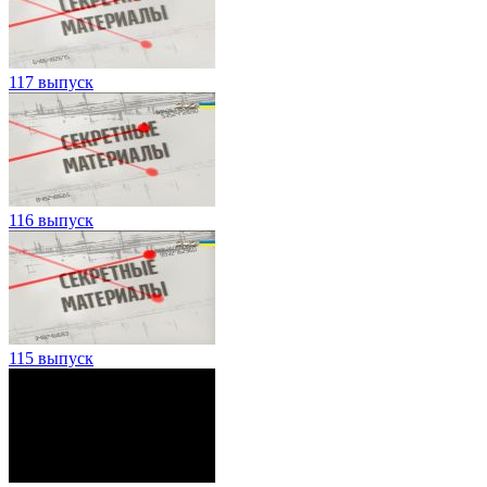
117 выпуск
116 выпуск
115 выпуск