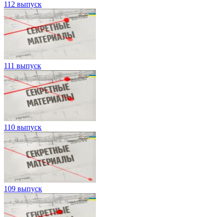
112 выпуск
111 выпуск
110 выпуск
109 выпуск