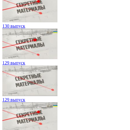
130 выпуск
129 выпуск
129 выпуск