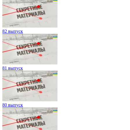
82 выпуск
81 выпуск
80 выпуск