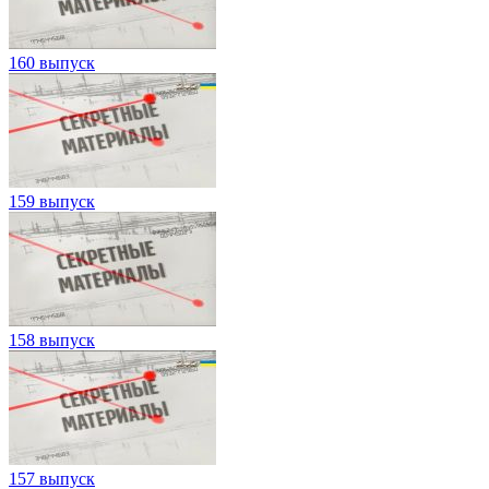
160 выпуск
159 выпуск
158 выпуск
157 выпуск