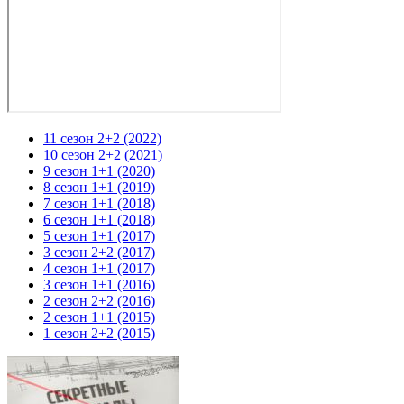
11 сезон 2+2 (2022)
10 сезон 2+2 (2021)
9 сезон 1+1 (2020)
8 сезон 1+1 (2019)
7 сезон 1+1 (2018)
6 сезон 1+1 (2018)
5 сезон 1+1 (2017)
3 сезон 2+2 (2017)
4 сезон 1+1 (2017)
3 сезон 1+1 (2016)
2 сезон 2+2 (2016)
2 сезон 1+1 (2015)
1 сезон 2+2 (2015)