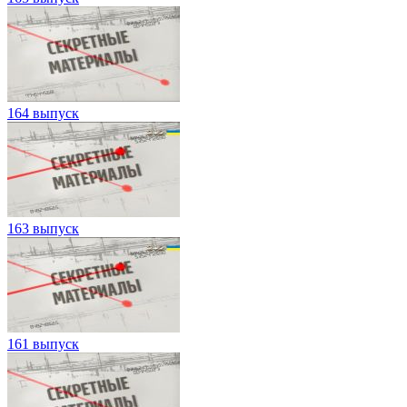
164 выпуск
163 выпуск
161 выпуск