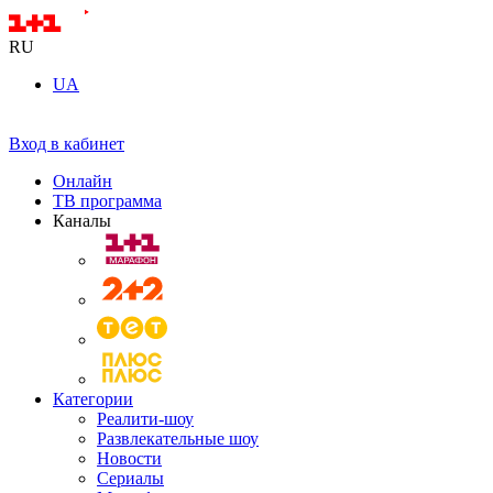
RU
UA
Вход в кабинет
Онлайн
ТВ программа
Каналы
Категории
Реалити-шоу
Развлекательные шоу
Новости
Сериалы