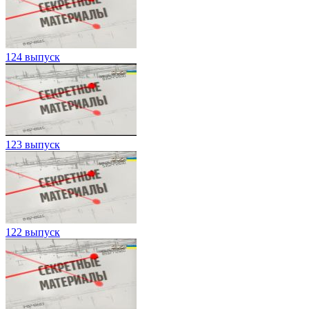
124 выпуск
123 выпуск
122 выпуск