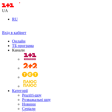
UA
RU
Вхід в кабінет
Онлайн
ТБ програма
Канали
Категорії
Реаліті-шоу
Розважальні шоу
Новини
Серіали