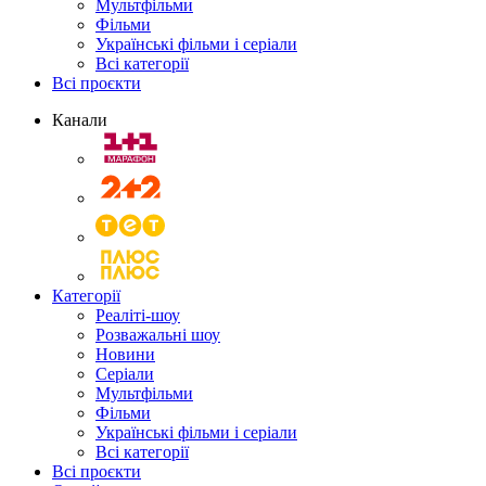
Мультфільми
Фільми
Українські фільми і серіали
Всі категорії
Всі проєкти
Канали
Категорії
Реаліті-шоу
Розважальні шоу
Новини
Серіали
Мультфільми
Фільми
Українські фільми і серіали
Всі категорії
Всі проєкти