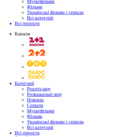
Мультфільми
Фільми
Українські фільми і серіали
Всі категорії
Всі проєкти
Канали
Категорії
Реаліті-шоу
Розважальні шоу
Новини
Серіали
Мультфільми
Фільми
Українські фільми і серіали
Всі категорії
Всі проєкти