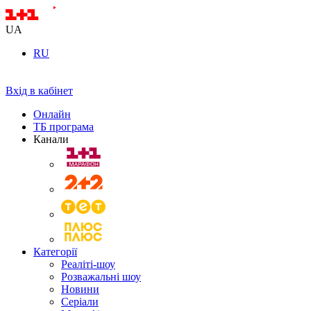
UA
RU
Вхід в кабінет
Онлайн
ТБ програма
Канали
Категорії
Реаліті-шоу
Розважальні шоу
Новини
Серіали