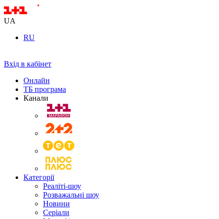
UA
RU
Вхід в кабінет
Онлайн
ТБ програма
Канали
Категорії
Реаліті-шоу
Розважальні шоу
Новини
Серіали