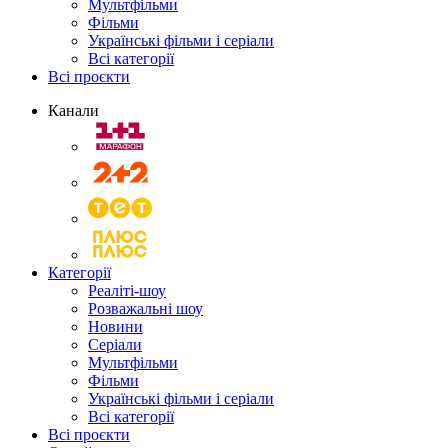
Мультфільми
Фільми
Українські фільми і серіали
Всі категорії
Всі проєкти
Канали
Категорії
Реаліті-шоу
Розважальні шоу
Новини
Серіали
Мультфільми
Фільми
Українські фільми і серіали
Всі категорії
Всі проєкти