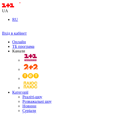
UA
RU
Вхід в кабінет
Онлайн
ТБ програма
Канали
Категорії
Реаліті-шоу
Розважальні шоу
Новини
Серіали