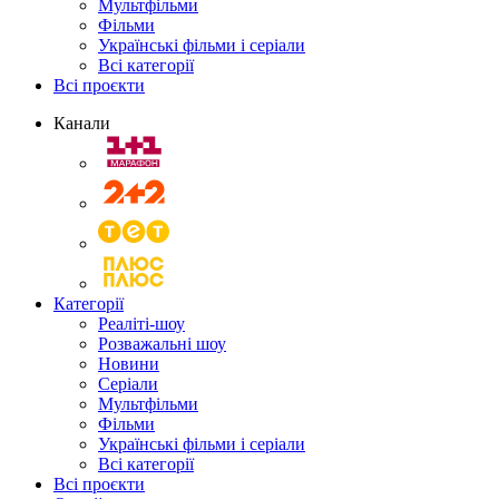
Мультфільми
Фільми
Українські фільми і серіали
Всі категорії
Всі проєкти
Канали
Категорії
Реаліті-шоу
Розважальні шоу
Новини
Серіали
Мультфільми
Фільми
Українські фільми і серіали
Всі категорії
Всі проєкти