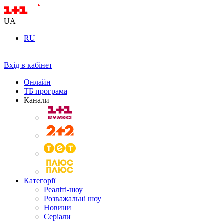
UA
RU
Вхід в кабінет
Онлайн
ТБ програма
Канали
Категорії
Реаліті-шоу
Розважальні шоу
Новини
Серіали