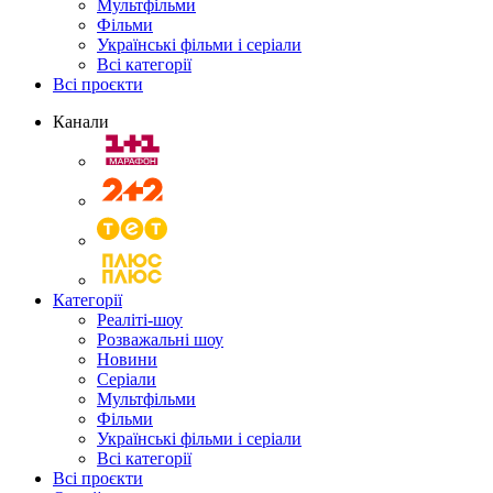
Мультфільми
Фільми
Українські фільми і серіали
Всі категорії
Всі проєкти
Канали
Категорії
Реаліті-шоу
Розважальні шоу
Новини
Серіали
Мультфільми
Фільми
Українські фільми і серіали
Всі категорії
Всі проєкти