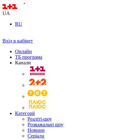
UA
RU
Вхід в кабінет
Онлайн
ТБ програма
Канали
Категорії
Реаліті-шоу
Розважальні шоу
Новини
Серіали