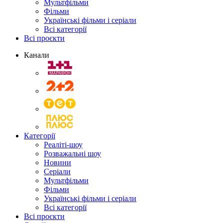
Мультфільми
Фільми
Українські фільми і серіали
Всі категорії
Всі проєкти
Канали
Категорії
Реаліті-шоу
Розважальні шоу
Новини
Серіали
Мультфільми
Фільми
Українські фільми і серіали
Всі категорії
Всі проєкти