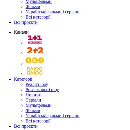
Мультфільми
Фільми
Українські фільми і серіали
Всі категорії
Всі проєкти
Канали
Категорії
Реаліті-шоу
Розважальні шоу
Новини
Серіали
Мультфільми
Фільми
Українські фільми і серіали
Всі категорії
Всі проєкти