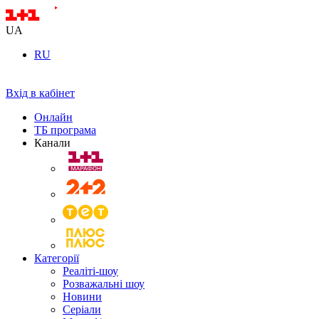
UA
RU
Вхід в кабінет
Онлайн
ТБ програма
Канали
Категорії
Реаліті-шоу
Розважальні шоу
Новини
Серіали