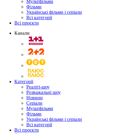
Мультфільми
Фільми
Українські фільми і серіали
Всі категорії
Всі проєкти
Канали
Категорії
Реаліті-шоу
Розважальні шоу
Новини
Серіали
Мультфільми
Фільми
Українські фільми і серіали
Всі категорії
Всі проєкти