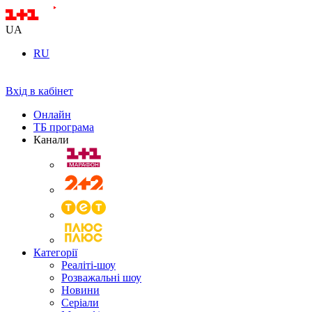
UA
RU
Вхід в кабінет
Онлайн
ТБ програма
Канали
Категорії
Реаліті-шоу
Розважальні шоу
Новини
Серіали