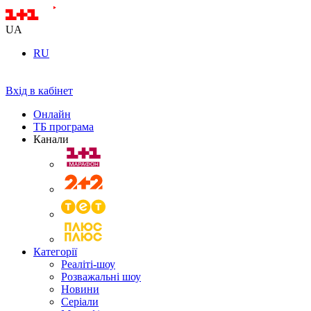
UA
RU
Вхід в кабінет
Онлайн
ТБ програма
Канали
Категорії
Реаліті-шоу
Розважальні шоу
Новини
Серіали