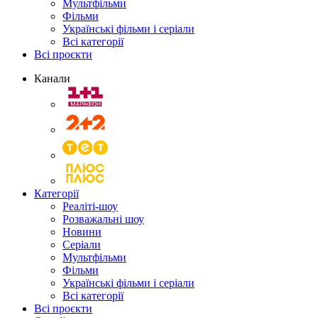
Мультфільми
Фільми
Українські фільми і серіали
Всі категорії
Всі проєкти
Канали
Категорії
Реаліті-шоу
Розважальні шоу
Новини
Серіали
Мультфільми
Фільми
Українські фільми і серіали
Всі категорії
Всі проєкти