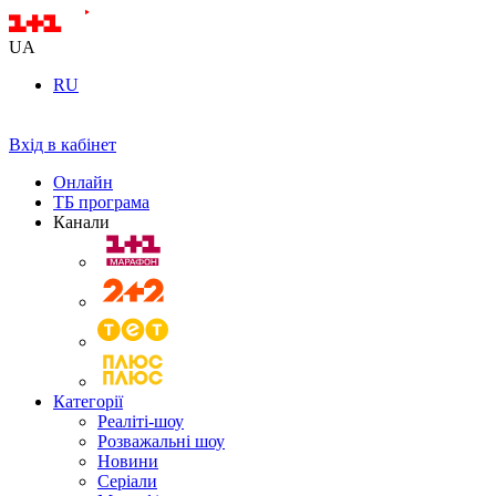
UA
RU
Вхід в кабінет
Онлайн
ТБ програма
Канали
Категорії
Реаліті-шоу
Розважальні шоу
Новини
Серіали