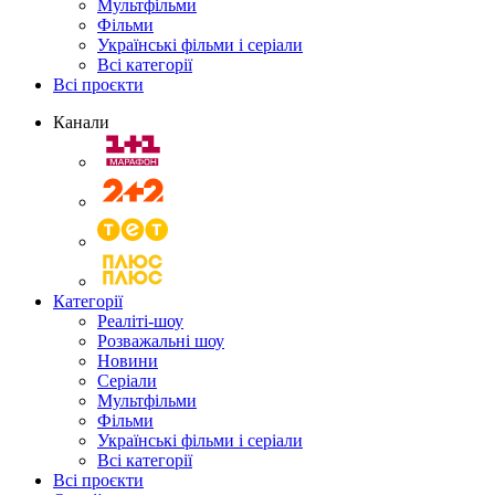
Мультфільми
Фільми
Українські фільми і серіали
Всі категорії
Всі проєкти
Канали
Категорії
Реаліті-шоу
Розважальні шоу
Новини
Серіали
Мультфільми
Фільми
Українські фільми і серіали
Всі категорії
Всі проєкти