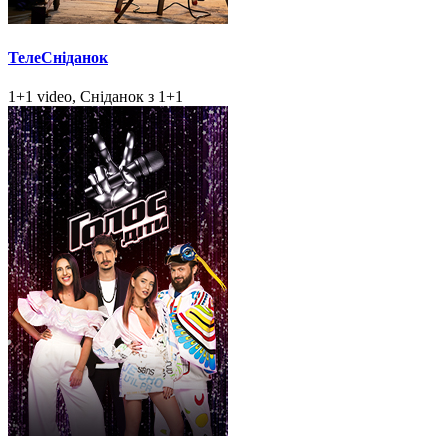
ТелеСніданок
1+1 video, Сніданок з 1+1