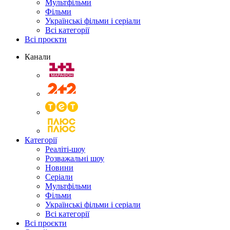
Мультфільми
Фільми
Українські фільми і серіали
Всі категорії
Всі проєкти
Канали
Категорії
Реаліті-шоу
Розважальні шоу
Новини
Серіали
Мультфільми
Фільми
Українські фільми і серіали
Всі категорії
Всі проєкти