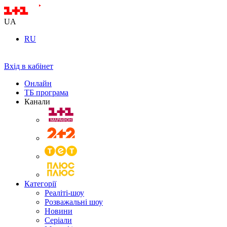
UA
RU
Вхід в кабінет
Онлайн
ТБ програма
Канали
Категорії
Реаліті-шоу
Розважальні шоу
Новини
Серіали