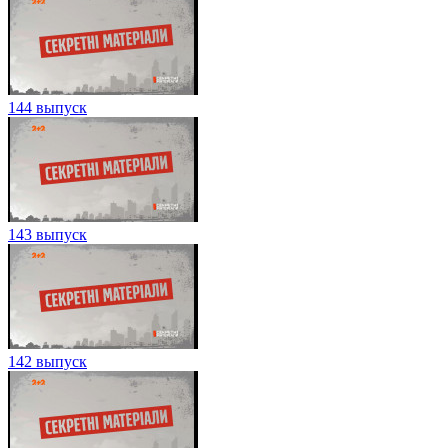
144 выпуск
143 выпуск
142 выпуск