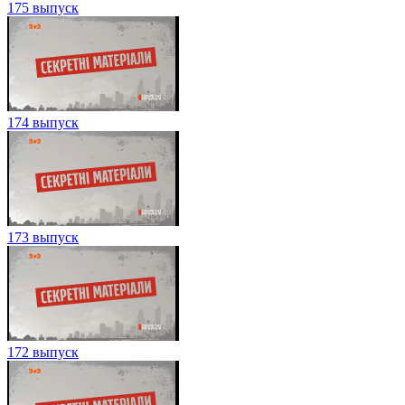
175 выпуск
174 выпуск
173 выпуск
172 выпуск