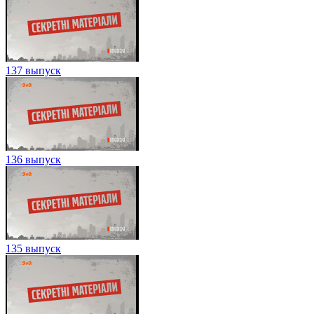
137 выпуск
136 выпуск
135 выпуск