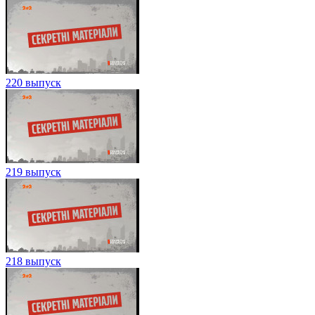
220 выпуск
219 выпуск
218 выпуск