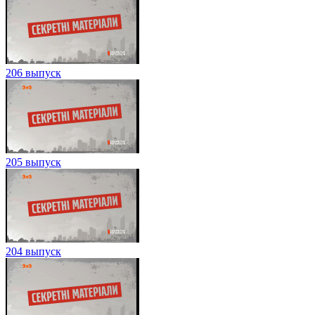
206 выпуск
205 выпуск
204 выпуск