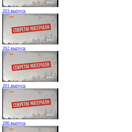
203 выпуск
202 выпуск
201 выпуск
200 выпуск