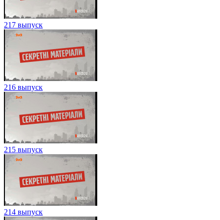
217 выпуск
216 выпуск
215 выпуск
214 выпуск