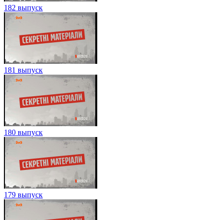
182 выпуск
181 выпуск
180 выпуск
179 выпуск