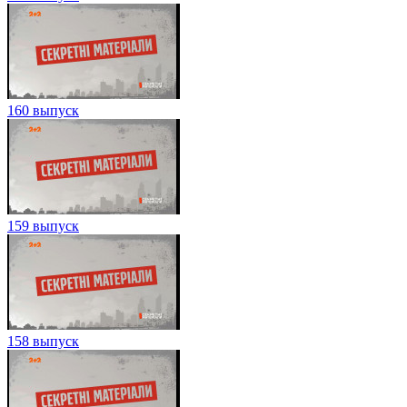
160 выпуск
159 выпуск
158 выпуск