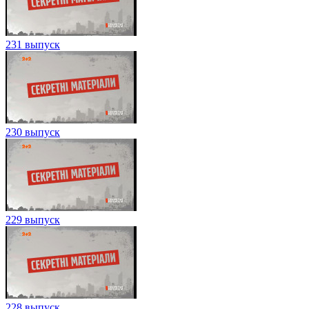
231 выпуск
230 выпуск
229 выпуск
228 выпуск