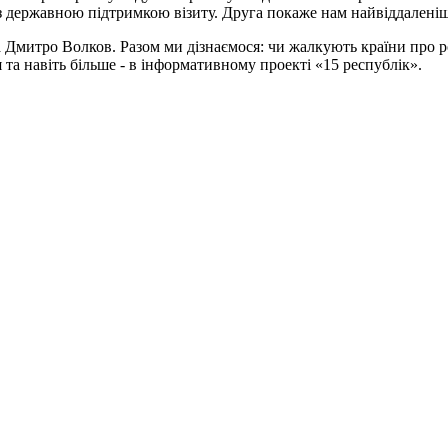
о з державною підтримкою візиту. Друга покаже нам найвіддалені
Дмитро Волков. Разом ми дізнаємося: чи жалкують країни про р
 та навіть більше - в інформативному проекті «15 республік».