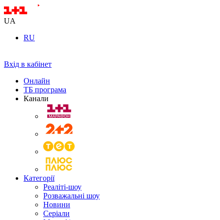
UA
RU
Вхід в кабінет
Онлайн
ТБ програма
Канали
Категорії
Реаліті-шоу
Розважальні шоу
Новини
Серіали