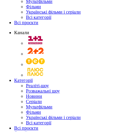
Мультфільми
Фільми
Українські фільми і серіали
Всі категорії
Всі проєкти
Канали
Категорії
Реаліті-шоу
Розважальні шоу
Новини
Серіали
Мультфільми
Фільми
Українські фільми і серіали
Всі категорії
Всі проєкти