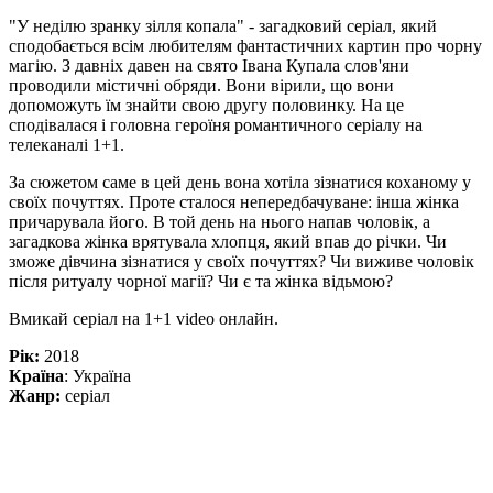
"У неділю зранку зілля копала" - загадковий серіал, який
сподобається всім любителям фантастичних картин про чорну
магію. З давніх давен на свято Івана Купала слов'яни
проводили містичні обряди. Вони вірили, що вони
допоможуть їм знайти свою другу половинку. На це
сподівалася і головна героїня романтичного серіалу на
телеканалі 1+1.
За сюжетом саме в цей день вона хотіла зізнатися коханому у
своїх почуттях. Проте сталося непередбачуване: інша жінка
причарувала його. В той день на нього напав чоловік, а
загадкова жінка врятувала хлопця, який впав до річки. Чи
зможе дівчина зізнатися у своїх почуттях? Чи виживе чоловік
після ритуалу чорної магії? Чи є та жінка відьмою?
Вмикай серіал на 1+1 video онлайн.
Рік:
2018
Країна
: Україна
Жанр:
серіал