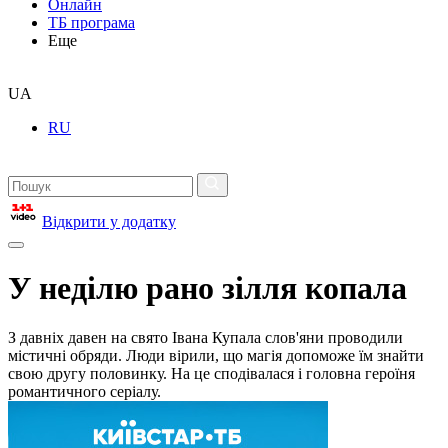
Онлайн
ТБ програма
Еще
UA
RU
Відкрити у додатку
У неділю рано зілля копала
З давніх давен на свято Івана Купала слов'яни проводили
містичні обряди. Люди вірили, що магія допоможе їм знайти
свою другу половинку. На це сподівалася і головна героїня
романтичного серіалу.