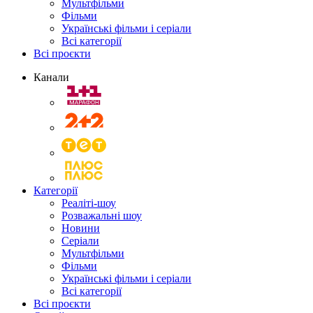
Мультфільми
Фільми
Українські фільми і серіали
Всі категорії
Всі проєкти
Канали
Категорії
Реаліті-шоу
Розважальні шоу
Новини
Серіали
Мультфільми
Фільми
Українські фільми і серіали
Всі категорії
Всі проєкти