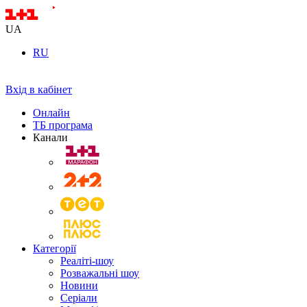
UA
RU
Вхід в кабінет
Онлайн
ТБ програма
Канали
Категорії
Реаліті-шоу
Розважальні шоу
Новини
Серіали