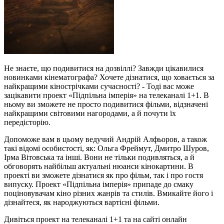
Не знаєте, що подивитися на дозвіллі? Завжди цікавилися
новинками кінематографа? Хочете дізнатися, що ховається за
найкращими кінострічками сучасності? - Тоді вас може
зацікавити проект «Підпільна імперія» на телеканалі 1+1. В
ньому ви зможете не просто подивитися фільми, відзначені
найкращими світовими нагородами, а й почути їх
передісторію.
Допоможе вам в цьому ведучий Андрій Алфьоров, а також
такі відомі особистості, як: Ольга Фреймут, Дмитро Шуров,
Ірма Вітовська та інші. Вони не тільки подивляться, а й
обговорять найбільш актуальні нюанси кінокартини. В
проекті ви зможете дізнатися як про фільм, так і про гостя
випуску. Проект «Підпільна імперія» припаде до смаку
поціновувачам кіно різних жанрів та стилів. Вмикайте його і
дізнайтеся, як народжуються вартісні фільми.
Дивіться проект на телеканалі 1+1 та на сайті онлайн