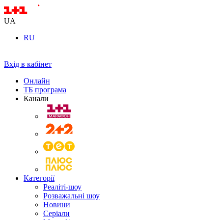
UA
RU
Вхід в кабінет
Онлайн
ТБ програма
Канали
Категорії
Реаліті-шоу
Розважальні шоу
Новини
Серіали