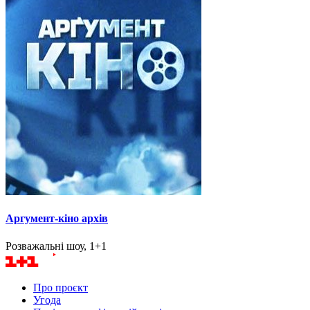
Аргумент-кіно архів
Розважальні шоу, 1+1
Про проєкт
Угода