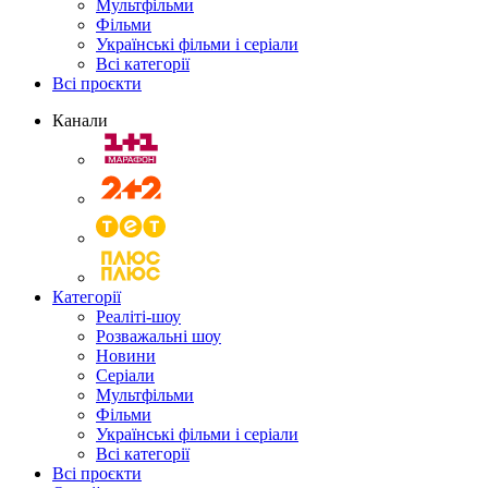
Мультфільми
Фільми
Українські фільми і серіали
Всі категорії
Всі проєкти
Канали
Категорії
Реаліті-шоу
Розважальні шоу
Новини
Серіали
Мультфільми
Фільми
Українські фільми і серіали
Всі категорії
Всі проєкти