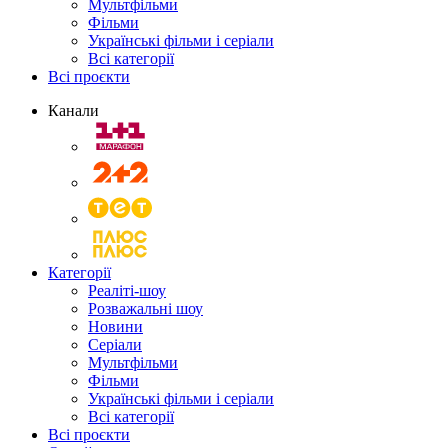
Мультфільми
Фільми
Українські фільми і серіали
Всі категорії
Всі проєкти
Канали
Категорії
Реаліті-шоу
Розважальні шоу
Новини
Серіали
Мультфільми
Фільми
Українські фільми і серіали
Всі категорії
Всі проєкти