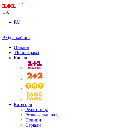
UA
RU
Вхід в кабінет
Онлайн
ТБ програма
Канали
Категорії
Реаліті-шоу
Розважальні шоу
Новини
Серіали