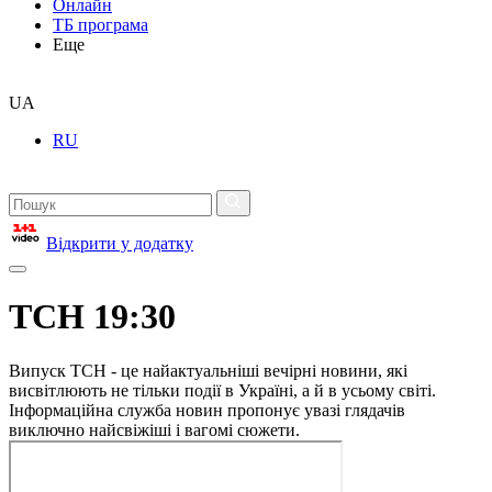
Онлайн
ТБ програма
Еще
UA
RU
Відкрити у додатку
ТСН 19:30
Випуск ТСН - це найактуальніші вечірні новини, які
висвітлюють не тільки події в Україні, а й в усьому світі.
Інформаційна служба новин пропонує увазі глядачів
виключно найсвіжіші і вагомі сюжети.