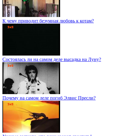
К чему приводит безумная любовь к котам?
Состоялась ли на самом деле высадка на Луну?
Почему на самом деле погиб Элвис Пресли?