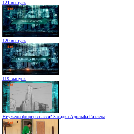
121 выпуск
120 выпуск
119 выпуск
Неужели фюрер спасся? Загадка Адольфа Гитлера