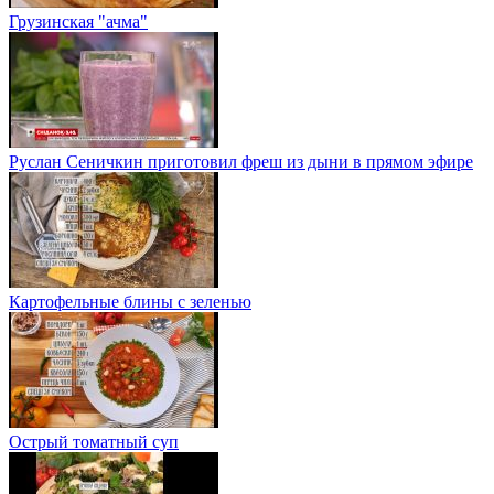
Грузинская "ачма"
Руслан Сеничкин приготовил фреш из дыни в прямом эфире
Картофельные блины с зеленью
Острый томатный суп