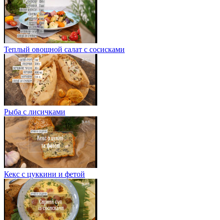
Теплый овощной салат с сосисками
Рыба с лисичками
Кекс с цуккини и фетой