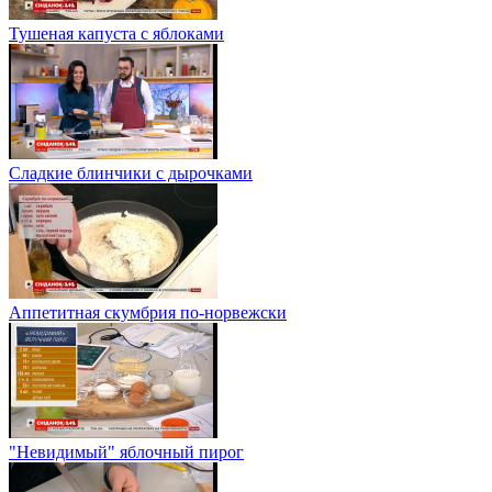
Тушеная капуста с яблоками
Сладкие блинчики с дырочками
Аппетитная скумбрия по-норвежски
"Невидимый" яблочный пирог