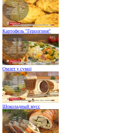
Картофель "Герцогиня"
Омлет у сумці
Шоколадный мусс