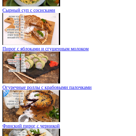
Сырный суп с сосисками
Пирог с яблоками и сгущенным молоком
Огуречные роллы с крабовыми палочками
Финский пирог с черникой