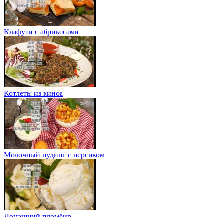
Клафути с абрикосами
Котлеты из киноа
Молочный пудинг с персиком
Домашний пломбир