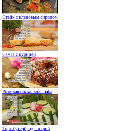
Стейк с кленовым сиропом
Самса с курицей
Ромовая пасхальная баба
Торт-бутерброд с икрой