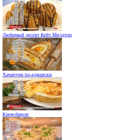
Любимый десерт Кейт Мидлтон
Хачапури по-аджарски
Крем-брюле