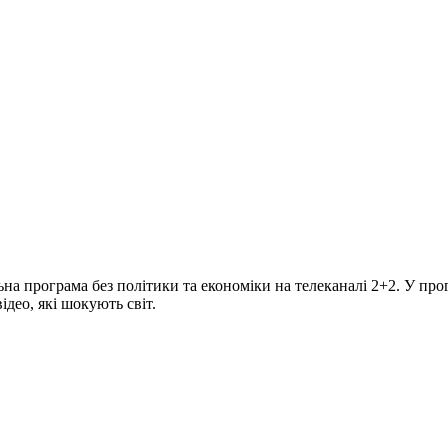
програма без політики та економіки на телеканалі 2+2. У прогр
део, які шокують світ.