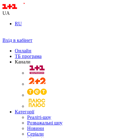
UA
RU
Вхід в кабінет
Онлайн
ТБ програма
Канали
Категорії
Реаліті-шоу
Розважальні шоу
Новини
Серіали