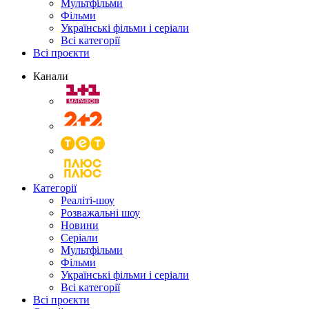
Мультфільми
Фільми
Українські фільми і серіали
Всі категорії
Всі проєкти
Канали
Категорії
Реаліті-шоу
Розважальні шоу
Новини
Серіали
Мультфільми
Фільми
Українські фільми і серіали
Всі категорії
Всі проєкти