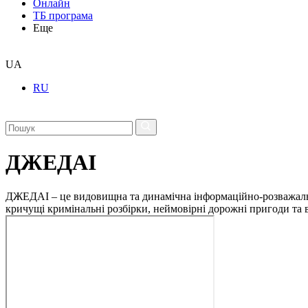
Онлайн
ТБ програма
Еще
UA
RU
ДЖЕДАІ
ДЖЕДАІ – це видовищна та динамічна інформаційно-розважальна 
кричущі кримінальні розбірки, неймовірні дорожні пригоди та ві