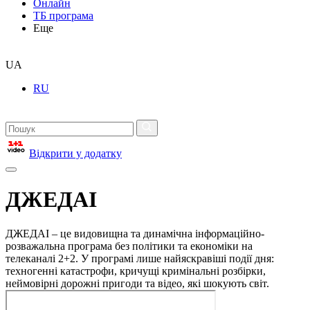
Онлайн
ТБ програма
Еще
UA
RU
Відкрити у додатку
ДЖЕДАІ
ДЖЕДАІ – це видовищна та динамічна інформаційно-
розважальна програма без політики та економіки на
телеканалі 2+2. У програмі лише найяскравіші події дня:
техногенні катастрофи, кричущі кримінальні розбірки,
неймовірні дорожні пригоди та відео, які шокують світ.