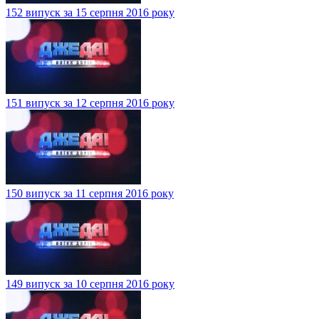
152 випуск за 15 серпня 2016 року
151 випуск за 12 серпня 2016 року
150 випуск за 11 серпня 2016 року
149 випуск за 10 серпня 2016 року