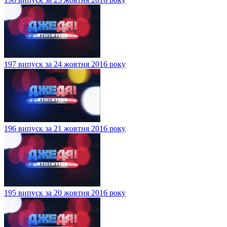
197 випуск за 24 жовтня 2016 року
196 випуск за 21 жовтня 2016 року
195 випуск за 20 жовтня 2016 року