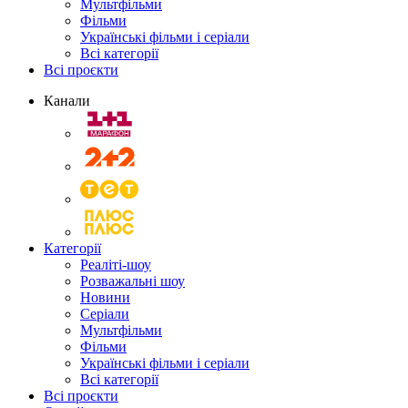
Мультфільми
Фільми
Українські фільми і серіали
Всі категорії
Всі проєкти
Канали
Категорії
Реаліті-шоу
Розважальні шоу
Новини
Серіали
Мультфільми
Фільми
Українські фільми і серіали
Всі категорії
Всі проєкти