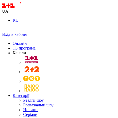
UA
RU
Вхід в кабінет
Онлайн
ТБ програма
Канали
Категорії
Реаліті-шоу
Розважальні шоу
Новини
Серіали