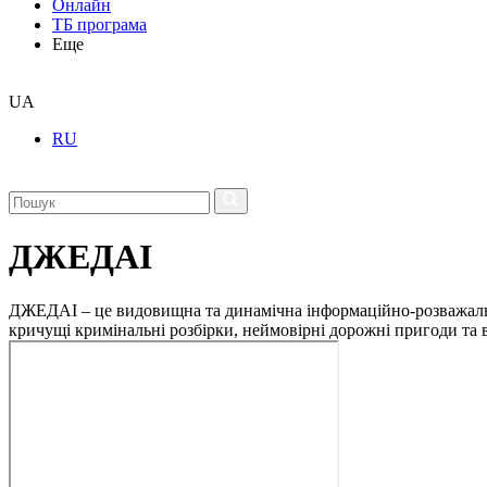
Онлайн
ТБ програма
Еще
UA
RU
ДЖЕДАІ
ДЖЕДАІ – це видовищна та динамічна інформаційно-розважальна 
кричущі кримінальні розбірки, неймовірні дорожні пригоди та ві