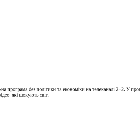
програма без політики та економіки на телеканалі 2+2. У прогр
део, які шокують світ.