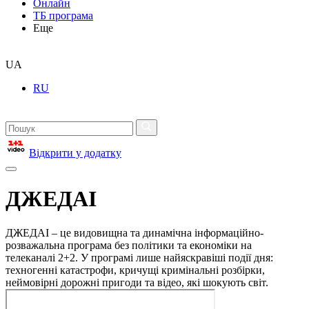
Онлайн
ТБ програма
Еще
UA
RU
Відкрити у додатку
ДЖЕДАІ
ДЖЕДАІ – це видовищна та динамічна інформаційно-
розважальна програма без політики та економіки на
телеканалі 2+2. У програмі лише найяскравіші події дня:
техногенні катастрофи, кричущі кримінальні розбірки,
неймовірні дорожні пригоди та відео, які шокують світ.