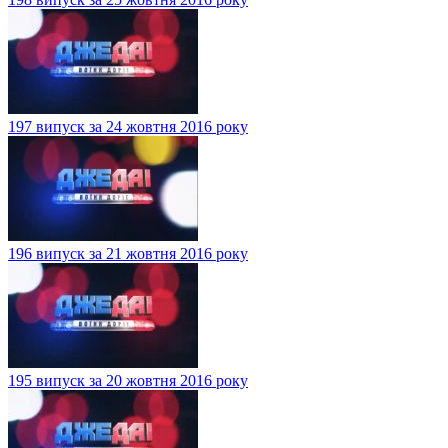
197 випуск за 24 жовтня 2016 року
196 випуск за 21 жовтня 2016 року
195 випуск за 20 жовтня 2016 року