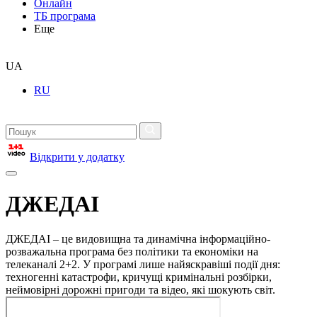
Онлайн
ТБ програма
Еще
UA
RU
Відкрити у додатку
ДЖЕДАІ
ДЖЕДАІ – це видовищна та динамічна інформаційно-
розважальна програма без політики та економіки на
телеканалі 2+2. У програмі лише найяскравіші події дня:
техногенні катастрофи, кричущі кримінальні розбірки,
неймовірні дорожні пригоди та відео, які шокують світ.