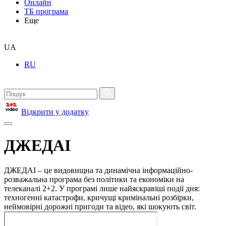
Онлайн
ТБ програма
Еще
UA
RU
Відкрити у додатку
ДЖЕДАІ
ДЖЕДАІ – це видовищна та динамічна інформаційно-
розважальна програма без політики та економіки на
телеканалі 2+2. У програмі лише найяскравіші події дня:
техногенні катастрофи, кричущі кримінальні розбірки,
неймовірні дорожні пригоди та відео, які шокують світ.