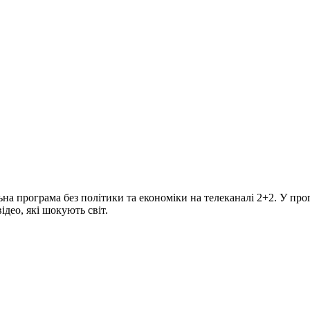
програма без політики та економіки на телеканалі 2+2. У прогр
део, які шокують світ.