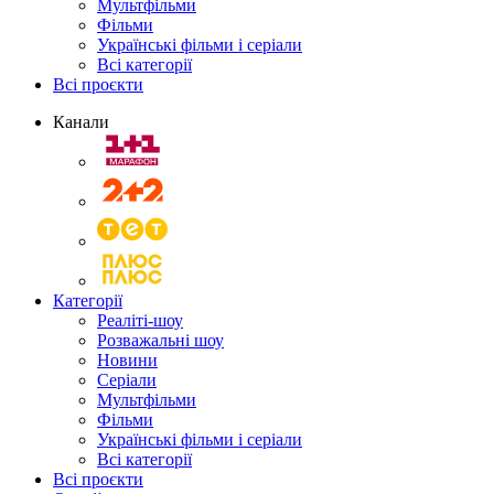
Мультфільми
Фільми
Українські фільми і серіали
Всі категорії
Всі проєкти
Канали
Категорії
Реаліті-шоу
Розважальні шоу
Новини
Серіали
Мультфільми
Фільми
Українські фільми і серіали
Всі категорії
Всі проєкти