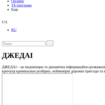
Онлайн
ТБ програма
Еще
UA
RU
ДЖЕДАІ
ДЖЕДАІ – це видовищна та динамічна інформаційно-розважальна 
кричущі кримінальні розбірки, неймовірні дорожні пригоди та ві