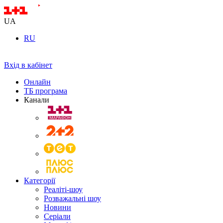
UA
RU
Вхід в кабінет
Онлайн
ТБ програма
Канали
Категорії
Реаліті-шоу
Розважальні шоу
Новини
Серіали