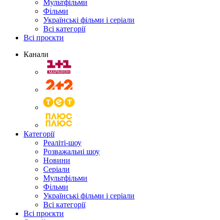
Мультфільми
Фільми
Українські фільми і серіали
Всі категорії
Всі проєкти
Канали
Категорії
Реаліті-шоу
Розважальні шоу
Новини
Серіали
Мультфільми
Фільми
Українські фільми і серіали
Всі категорії
Всі проєкти