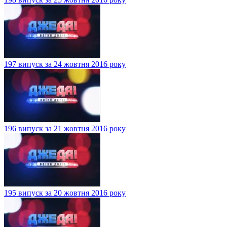
197 випуск за 24 жовтня 2016 року
196 випуск за 21 жовтня 2016 року
195 випуск за 20 жовтня 2016 року