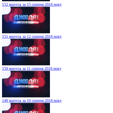
152 випуск за 15 серпня 2016 року
151 випуск за 12 серпня 2016 року
150 випуск за 11 серпня 2016 року
149 випуск за 10 серпня 2016 року