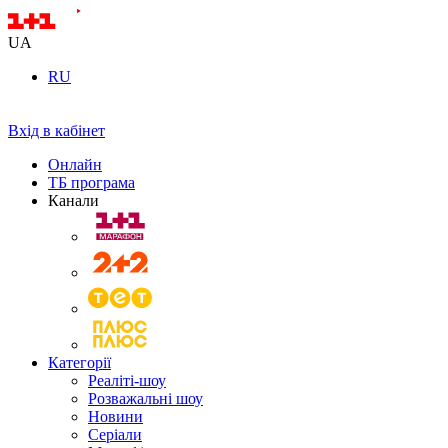
UA
RU
Вхід в кабінет
Онлайн
ТБ програма
Канали
Категорії
Реаліті-шоу
Розважальні шоу
Новини
Серіали