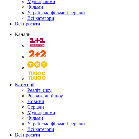
Мультфільми
Фільми
Українські фільми і серіали
Всі категорії
Всі проєкти
Канали
Категорії
Реаліті-шоу
Розважальні шоу
Новини
Серіали
Мультфільми
Фільми
Українські фільми і серіали
Всі категорії
Всі проєкти