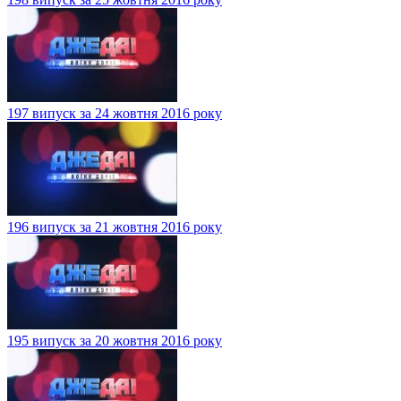
197 випуск за 24 жовтня 2016 року
196 випуск за 21 жовтня 2016 року
195 випуск за 20 жовтня 2016 року