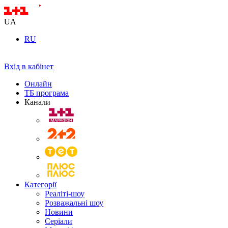
UA
RU
Вхід в кабінет
Онлайн
ТБ програма
Канали
Категорії
Реаліті-шоу
Розважальні шоу
Новини
Серіали