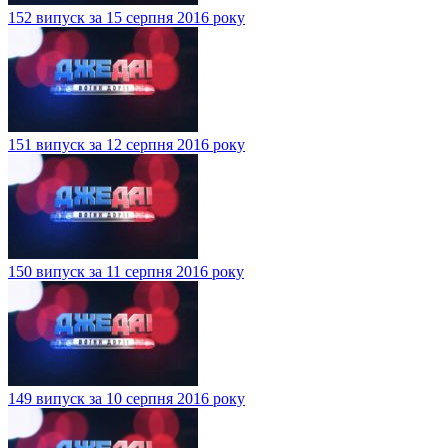
152 випуск за 15 серпня 2016 року
151 випуск за 12 серпня 2016 року
150 випуск за 11 серпня 2016 року
149 випуск за 10 серпня 2016 року