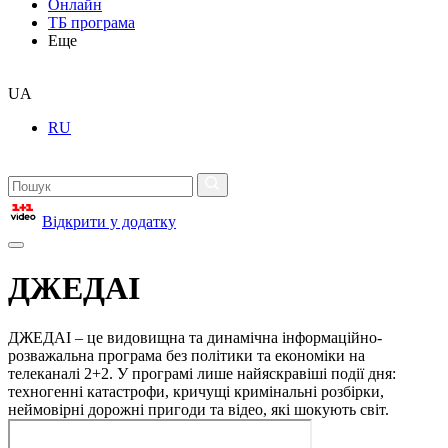
Онлайн
ТБ програма
Еще
UA
RU
Відкрити у додатку
ДЖЕДАІ
ДЖЕДАІ – це видовищна та динамічна інформаційно-
розважальна програма без політики та економіки на
телеканалі 2+2. У програмі лише найяскравіші події дня:
техногенні катастрофи, кричущі кримінальні розбірки,
неймовірні дорожні пригоди та відео, які шокують світ.