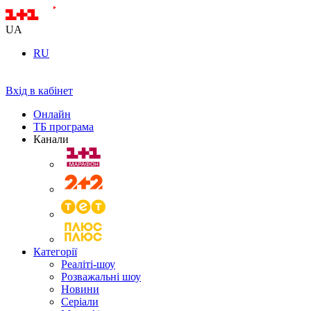
UA
RU
Вхід в кабінет
Онлайн
ТБ програма
Канали
Категорії
Реаліті-шоу
Розважальні шоу
Новини
Серіали