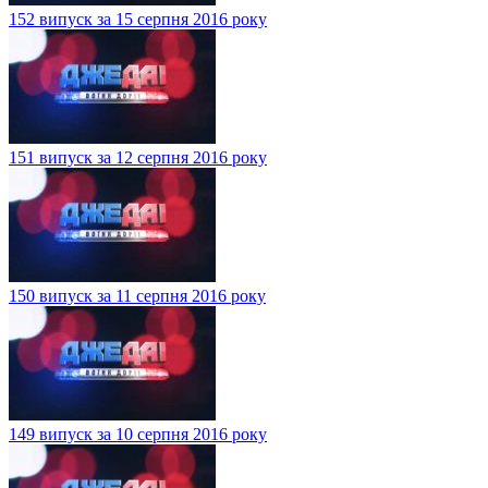
152 випуск за 15 серпня 2016 року
151 випуск за 12 серпня 2016 року
150 випуск за 11 серпня 2016 року
149 випуск за 10 серпня 2016 року