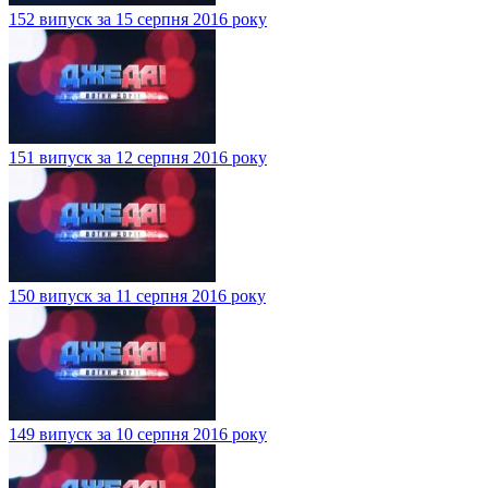
152 випуск за 15 серпня 2016 року
151 випуск за 12 серпня 2016 року
150 випуск за 11 серпня 2016 року
149 випуск за 10 серпня 2016 року