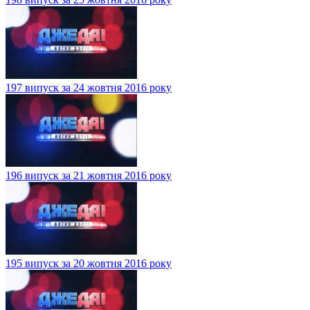
197 випуск за 24 жовтня 2016 року
196 випуск за 21 жовтня 2016 року
195 випуск за 20 жовтня 2016 року