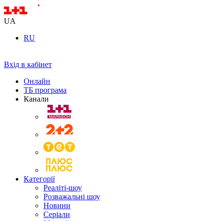
UA
RU
Вхід в кабінет
Онлайн
ТБ програма
Канали
Категорії
Реаліті-шоу
Розважальні шоу
Новини
Серіали