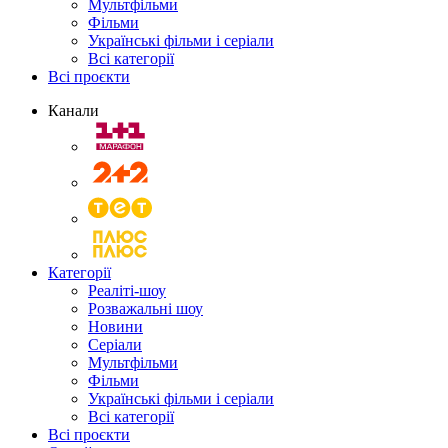
Мультфільми
Фільми
Українські фільми і серіали
Всі категорії
Всі проєкти
Канали
Категорії
Реаліті-шоу
Розважальні шоу
Новини
Серіали
Мультфільми
Фільми
Українські фільми і серіали
Всі категорії
Всі проєкти