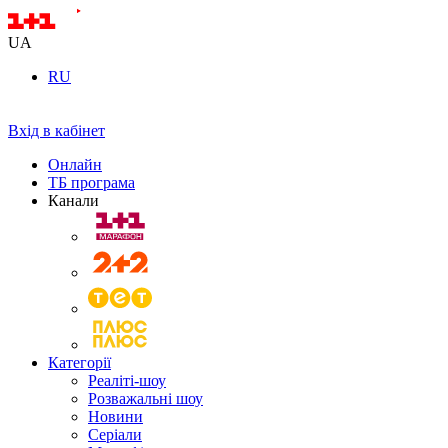
UA
RU
Вхід в кабінет
Онлайн
ТБ програма
Канали
Категорії
Реаліті-шоу
Розважальні шоу
Новини
Серіали