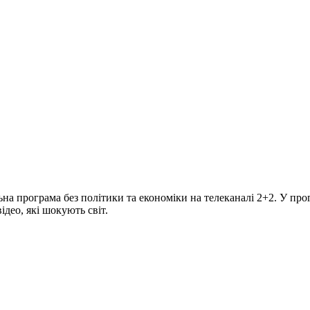
програма без політики та економіки на телеканалі 2+2. У прогр
део, які шокують світ.