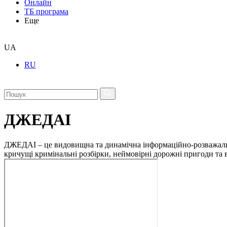
Онлайн
ТБ програма
Еще
UA
RU
ДЖЕДАІ
ДЖЕДАІ – це видовищна та динамічна інформаційно-розважальна 
кричущі кримінальні розбірки, неймовірні дорожні пригоди та ві