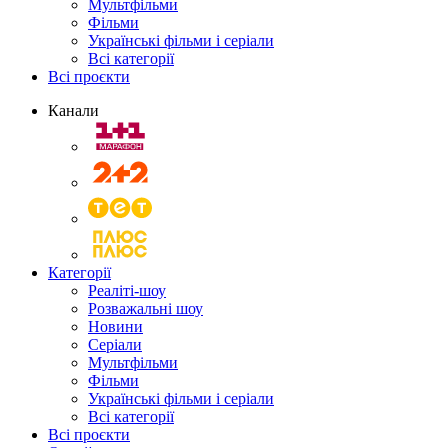
Мультфільми
Фільми
Українські фільми і серіали
Всі категорії
Всі проєкти
Канали
Категорії
Реаліті-шоу
Розважальні шоу
Новини
Серіали
Мультфільми
Фільми
Українські фільми і серіали
Всі категорії
Всі проєкти