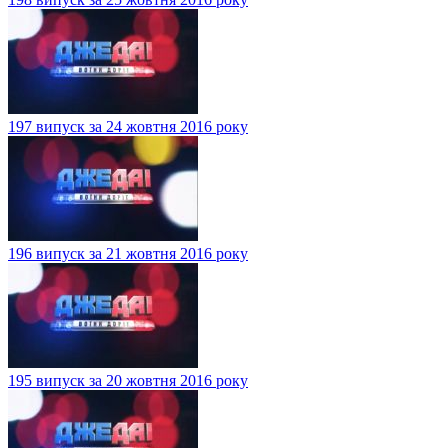
197 випуск за 24 жовтня 2016 року
196 випуск за 21 жовтня 2016 року
195 випуск за 20 жовтня 2016 року