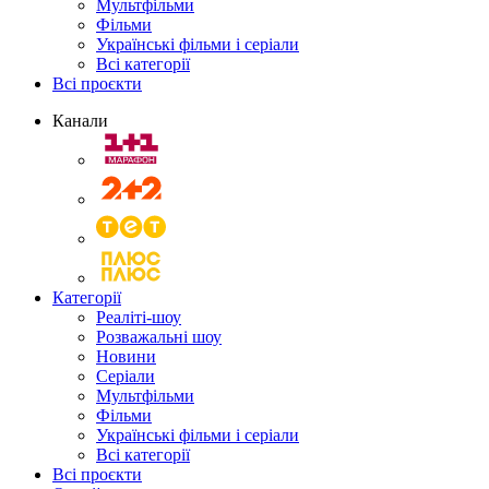
Мультфільми
Фільми
Українські фільми і серіали
Всі категорії
Всі проєкти
Канали
Категорії
Реаліті-шоу
Розважальні шоу
Новини
Серіали
Мультфільми
Фільми
Українські фільми і серіали
Всі категорії
Всі проєкти