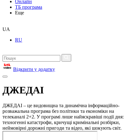
Онлайн
ТБ програма
Еще
UA
RU
Відкрити у додатку
ДЖЕДАІ
ДЖЕДАІ – це видовищна та динамічна інформаційно-
розважальна програма без політики та економіки на
телеканалі 2+2. У програмі лише найяскравіші події дня:
техногенні катастрофи, кричущі кримінальні розбірки,
неймовірні дорожні пригоди та відео, які шокують світ.