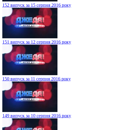
152 випуск за 15 серпня 2016 року
151 випуск за 12 серпня 2016 року
150 випуск за 11 серпня 2016 року
149 випуск за 10 серпня 2016 року