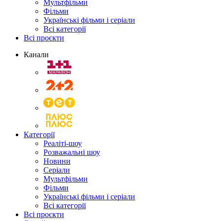
Мультфільми
Фільми
Українські фільми і серіали
Всі категорії
Всі проєкти
Канали
Категорії
Реаліті-шоу
Розважальні шоу
Новини
Серіали
Мультфільми
Фільми
Українські фільми і серіали
Всі категорії
Всі проєкти