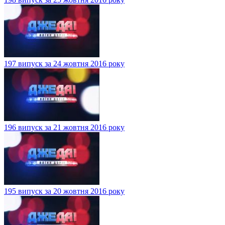
197 випуск за 24 жовтня 2016 року
196 випуск за 21 жовтня 2016 року
195 випуск за 20 жовтня 2016 року