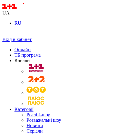
UA
RU
Вхід в кабінет
Онлайн
ТБ програма
Канали
Категорії
Реаліті-шоу
Розважальні шоу
Новини
Серіали