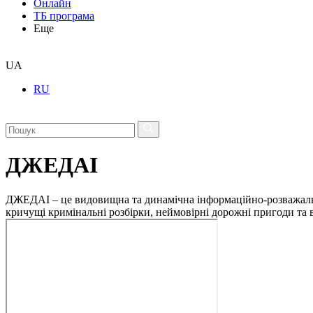
Онлайн
ТБ програма
Еще
UA
RU
ДЖЕДАІ
ДЖЕДАІ – це видовищна та динамічна інформаційно-розважальна 
кричущі кримінальні розбірки, неймовірні дорожні пригоди та ві