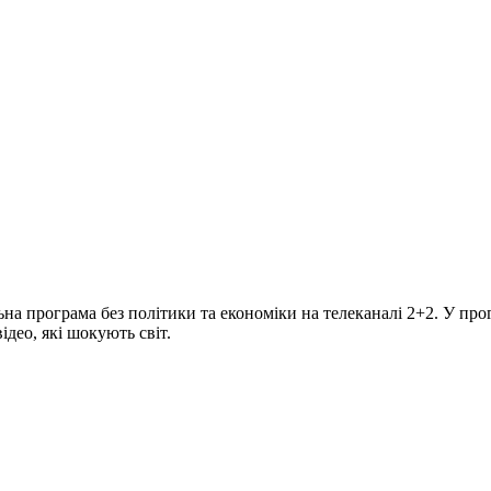
програма без політики та економіки на телеканалі 2+2. У прогр
део, які шокують світ.