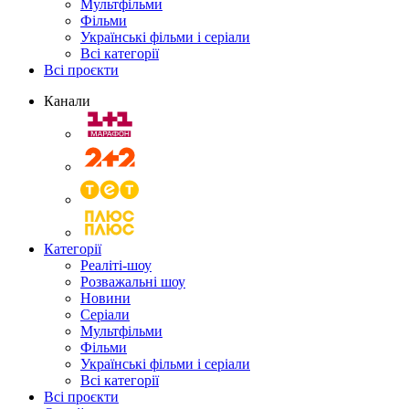
Мультфільми
Фільми
Українські фільми і серіали
Всі категорії
Всі проєкти
Канали
Категорії
Реаліті-шоу
Розважальні шоу
Новини
Серіали
Мультфільми
Фільми
Українські фільми і серіали
Всі категорії
Всі проєкти