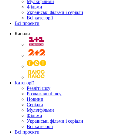
Мультфільми
Фільми
Українські фільми і серіали
Всі категорії
Всі проєкти
Канали
Категорії
Реаліті-шоу
Розважальні шоу
Новини
Серіали
Мультфільми
Фільми
Українські фільми і серіали
Всі категорії
Всі проєкти