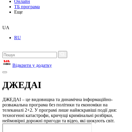
Онлайн
ТБ програма
Еще
UA
RU
Відкрити у додатку
ДЖЕДАІ
ДЖЕДАІ – це видовищна та динамічна інформаційно-
розважальна програма без політики та економіки на
телеканалі 2+2. У програмі лише найяскравіші події дня:
техногенні катастрофи, кричущі кримінальні розбірки,
неймовірні дорожні пригоди та відео, які шокують світ.