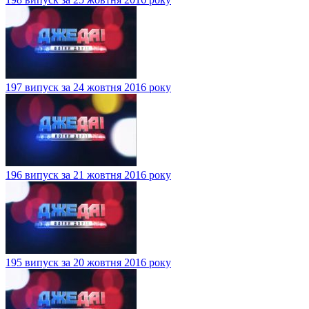
197 випуск за 24 жовтня 2016 року
196 випуск за 21 жовтня 2016 року
195 випуск за 20 жовтня 2016 року