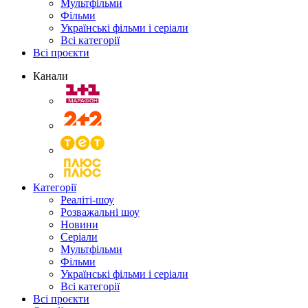
Мультфільми
Фільми
Українські фільми і серіали
Всі категорії
Всі проєкти
Канали
Категорії
Реаліті-шоу
Розважальні шоу
Новини
Серіали
Мультфільми
Фільми
Українські фільми і серіали
Всі категорії
Всі проєкти